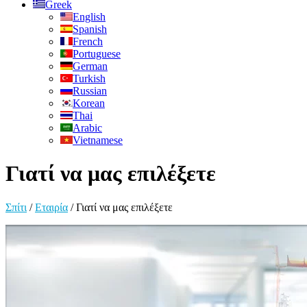
Greek
English
Spanish
French
Portuguese
German
Turkish
Russian
Korean
Thai
Arabic
Vietnamese
Γιατί να μας επιλέξετε
Σπίτι
/
Εταιρία
/
Γιατί να μας επιλέξετε