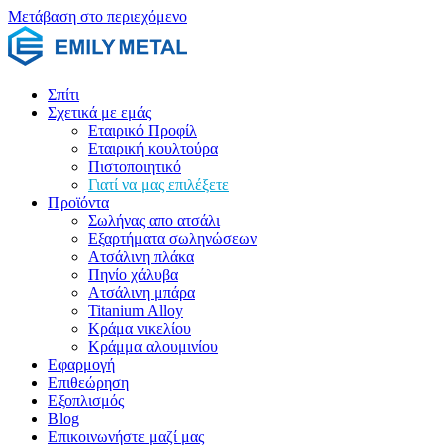
Μετάβαση στο περιεχόμενο
Σπίτι
Σχετικά με εμάς
Εταιρικό Προφίλ
Εταιρική κουλτούρα
Πιστοποιητικό
Γιατί να μας επιλέξετε
Προϊόντα
Σωλήνας απο ατσάλι
Εξαρτήματα σωληνώσεων
Ατσάλινη πλάκα
Πηνίο χάλυβα
Ατσάλινη μπάρα
Titanium Alloy
Κράμα νικελίου
Κράμμα αλουμινίου
Εφαρμογή
Επιθεώρηση
Εξοπλισμός
Blog
Επικοινωνήστε μαζί μας