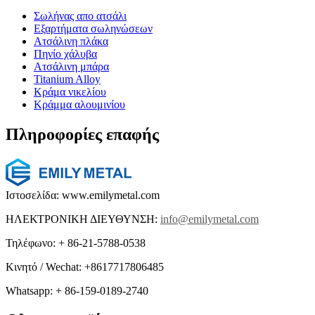
Σωλήνας απο ατσάλι
Εξαρτήματα σωληνώσεων
Ατσάλινη πλάκα
Πηνίο χάλυβα
Ατσάλινη μπάρα
Titanium Alloy
Κράμα νικελίου
Κράμμα αλουμινίου
Πληροφορίες επαφής
Ιστοσελίδα: www.emilymetal.com
ΗΛΕΚΤΡΟΝΙΚΗ ΔΙΕΥΘΥΝΣΗ:
info@emilymetal.com
Τηλέφωνο: + 86-21-5788-0538
Κινητό / Wechat: +8617717806485
Whatsapp: + 86-159-0189-2740