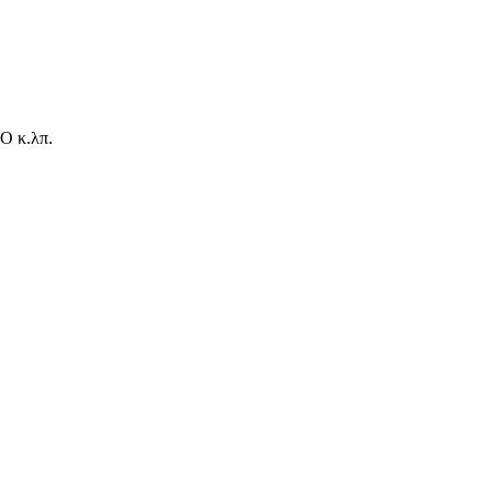
O κ.λπ.