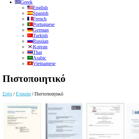
Greek
English
Spanish
French
Portuguese
German
Turkish
Russian
Korean
Thai
Arabic
Vietnamese
Πιστοποιητικό
Σπίτι
/
Εταιρία
/
Πιστοποιητικό