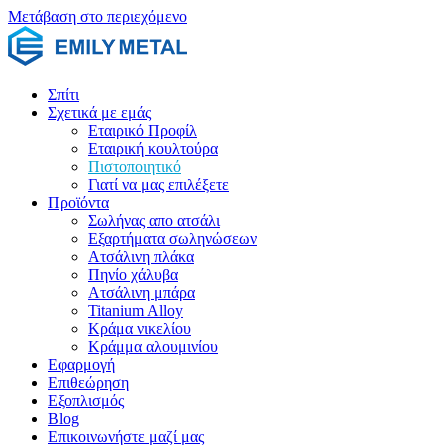
Μετάβαση στο περιεχόμενο
Σπίτι
Σχετικά με εμάς
Εταιρικό Προφίλ
Εταιρική κουλτούρα
Πιστοποιητικό
Γιατί να μας επιλέξετε
Προϊόντα
Σωλήνας απο ατσάλι
Εξαρτήματα σωληνώσεων
Ατσάλινη πλάκα
Πηνίο χάλυβα
Ατσάλινη μπάρα
Titanium Alloy
Κράμα νικελίου
Κράμμα αλουμινίου
Εφαρμογή
Επιθεώρηση
Εξοπλισμός
Blog
Επικοινωνήστε μαζί μας