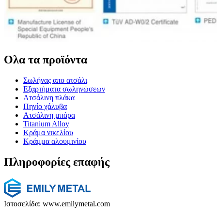
Ολα τα προϊόντα
Σωλήνας απο ατσάλι
Εξαρτήματα σωληνώσεων
Ατσάλινη πλάκα
Πηνίο χάλυβα
Ατσάλινη μπάρα
Titanium Alloy
Κράμα νικελίου
Κράμμα αλουμινίου
Πληροφορίες επαφής
Ιστοσελίδα: www.emilymetal.com